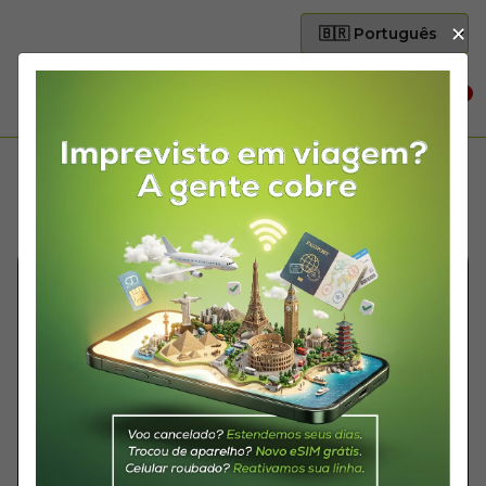
×
0
Esqueci minha senha
Informe seu e-mail de login que enviaremos as instruções para
recuperação de senha
E-MAIL
ENVIAR